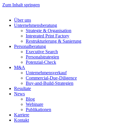
Zum Inhalt springen
Über uns
Unternehmensberatung
Strategie & Organisation
Integrated Print Factory
Restrukturierung & Sanierung
Personalberatung
Executive Search
Personalstrategien
Potenzial-Check
M&A
Unternehmensverkauf
Commercial-Due-Diligence
Buy-and-Build-Strategien
Resultate
News
Blog
Webinare
Publikationen
Karriere
Kontakt