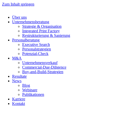
Zum Inhalt springen
Über uns
Unternehmensberatung
Strategie & Organisation
Integrated Print Factory
Restrukturierung & Sanierung
Personalberatung
Executive Search
Personalstrategien
Potenzial-Check
M&A
Unternehmensverkauf
Commercial-Due-Diligence
Buy-and-Build-Strategien
Resultate
News
Blog
Webinare
Publikationen
Karriere
Kontakt