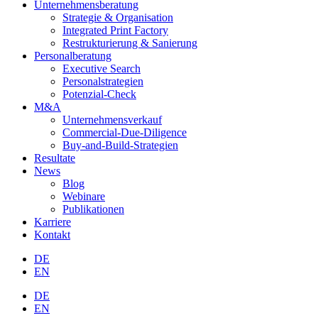
Unternehmensberatung
Strategie & Organisation
Integrated Print Factory
Restrukturierung & Sanierung
Personalberatung
Executive Search
Personalstrategien
Potenzial-Check
M&A
Unternehmensverkauf
Commercial-Due-Diligence
Buy-and-Build-Strategien
Resultate
News
Blog
Webinare
Publikationen
Karriere
Kontakt
DE
EN
DE
EN