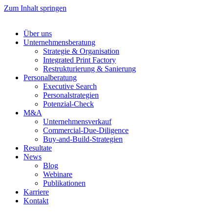
Zum Inhalt springen
Über uns
Unternehmensberatung
Strategie & Organisation
Integrated Print Factory
Restrukturierung & Sanierung
Personalberatung
Executive Search
Personalstrategien
Potenzial-Check
M&A
Unternehmensverkauf
Commercial-Due-Diligence
Buy-and-Build-Strategien
Resultate
News
Blog
Webinare
Publikationen
Karriere
Kontakt