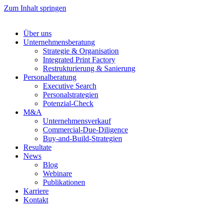
Zum Inhalt springen
Über uns
Unternehmensberatung
Strategie & Organisation
Integrated Print Factory
Restrukturierung & Sanierung
Personalberatung
Executive Search
Personalstrategien
Potenzial-Check
M&A
Unternehmensverkauf
Commercial-Due-Diligence
Buy-and-Build-Strategien
Resultate
News
Blog
Webinare
Publikationen
Karriere
Kontakt