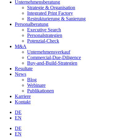
Unternehmensberatung
Strategie & Organisation
Integrated Print Factory
Restrukturierung & Sanierung
Personalberatung
Executive Search
Personalstrategien
Potenzial-Check
M&A
Unternehmensverkauf
Commercial-Due-Diligence
Buy-and-Build-Strategien
Resultate
News
Blog
Webinare
Publikationen
Karriere
Kontakt
DE
EN
DE
EN