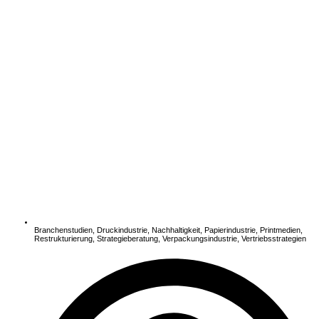
Branchenstudien
,
Druckindustrie
,
Nachhaltigkeit
,
Papierindustrie
,
Printmedien
,
Restrukturierung
,
Strategieberatung
,
Verpackungsindustrie
,
Vertriebsstrategien