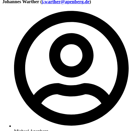
Johannes Warther (
j.warther@apenberg.de
)