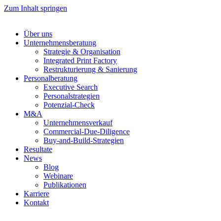
Zum Inhalt springen
Über uns
Unternehmensberatung
Strategie & Organisation
Integrated Print Factory
Restrukturierung & Sanierung
Personalberatung
Executive Search
Personalstrategien
Potenzial-Check
M&A
Unternehmensverkauf
Commercial-Due-Diligence
Buy-and-Build-Strategien
Resultate
News
Blog
Webinare
Publikationen
Karriere
Kontakt